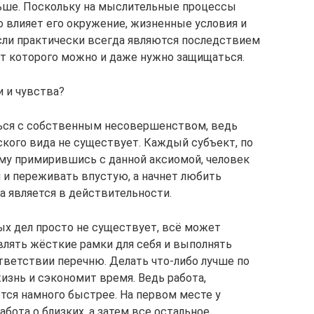
ьше. Поскольку на мыслительные процессы
 влияет его окружение, жизненные условия и
сли практически всегда являются последствием
от которого можно и даже нужно защищаться.
и и чувства?
ься с собственным несовершенством, ведь
кого вида не существует. Каждый субъект, по
му примирившись с данной аксиомой, человек
и переживать впустую, а начнет любить
а является в действительности.
ых дел просто не существует, всё может
лять жёсткие рамки для себя и выполнять
тветствии перечню. Делать что-либо лучше по
изнь и сэкономит время. Ведь работа,
тся намного быстрее. На первом месте у
бота о близких, а затем все остальное.