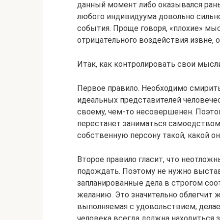
данный момент либо оказывался ран
любого индивидуума довольно сильно
события. Проще говоря, «плохие» мы
отрицательного воздействия извне, 
Итак, как контролировать свои мысл
Первое правило. Необходимо смирит
идеальных представителей человечес
своему, чем-то несовершенен. Поэто
перестанет заниматься самоедством 
собственную персону такой, какой он
Второе правило гласит, что неотложн
подождать. Поэтому не нужно выстав
запланированные дела в строгом соо
желанию. Это значительно облегчит ж
выполняемая с удовольствием, делае
человека всегда должна находиться за