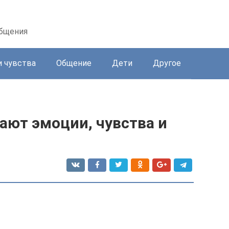
общения
и чувства
Общение
Дети
Другое
кают эмоции, чувства и