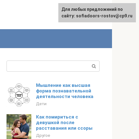
Для любых предложений по
сайту: sofiadoors-rostov@cp9.ru
Поиск:
Мышление как высшая
форма познавательной
деятельности человека
Дети
Как помириться с
девушкой после
расставания или ссоры
Другое