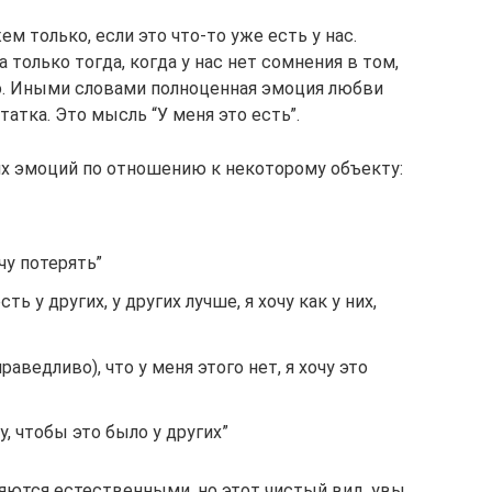
м только, если это что-то уже есть у нас.
олько тогда, когда у нас нет сомнения в том,
адо. Иными словами полноценная эмоция любви
атка. Это мысль “У меня это есть”.
х эмоций по отношению к некоторому объекту:
очу потерять”
сть у других, у других лучше, я хочу как у них,
раведливо), что у меня этого нет, я хочу это
чу, чтобы это было у других”
яются естественными, но этот чистый вид, увы,