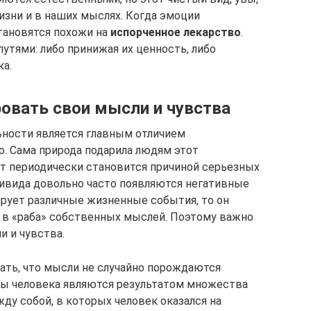
изни и в наших мыслях. Когда эмоции
тановятся похожи на
испорченное лекарство
.
тями: либо принижая их ценность, либо
ка.
ровать свои мысли и чувства
ьности является главным отличием
о. Сама природа подарила людям этот
т периодически становится причиной серьезных
ндивида довольно часто появляются негативные
рует различные жизненные события, то он
 в «раба» собственных мыслей. Поэтому важно
и и чувства.
мать, что мысли не случайно порождаются
мы человека являются результатом множества
ду собой, в которых человек оказался на