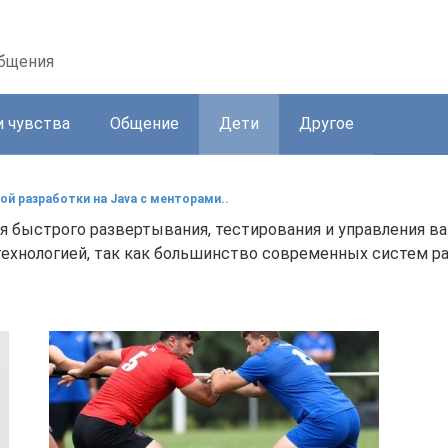
общения
и чувства
Общение
Дети
Другое
ой разработки на Java с менторами..
ля быстрого развертывания, тестирования и управления 
ехнологией, так как большинство современных систем раб