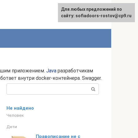
Для любых предложений по
сайту: sofiadoors-rostov@cp9.ru
вашим приложением.
Java
разработчикам
отает внутри docker-контейнера. Swagger.
Поиск:
Не найдено
Человек
Дети
Правописание не с