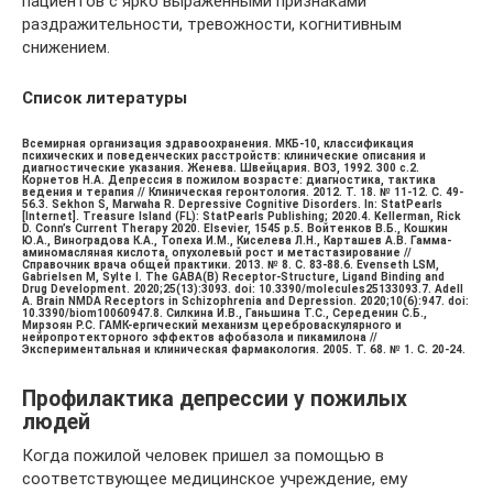
пациентов с ярко выраженными признаками
раздражительности, тревожности, когнитивным
снижением.
Список литературы
Всемирная организация здравоохранения. МКБ-10, классификация
психических и поведенческих расстройств: клинические описания и
диагностические указания. Женева. Швейцария. ВОЗ, 1992. 300 с.2.
Корнетов Н.А. Депрессия в пожилом возрасте: диагностика, тактика
ведения и терапия // Клиническая геронтология. 2012. Т. 18. № 11-12. С. 49-
56.3. Sekhon S, Marwaha R. Depressive Cognitive Disorders. In: StatPearls
[Internet]. Treasure Island (FL): StatPearls Publishing; 2020.4. Kellerman, Rick
D. Conn’s Current Therapy 2020. Elsevier, 1545 p.5. Войтенков В.Б., Кошкин
Ю.А., Виноградова К.А., Топеха И.М., Киселева Л.Н., Карташев А.В. Гамма-
аминомасляная кислота, опухолевый рост и метастазирование //
Справочник врача общей практики. 2013. № 8. С. 83-88.6. Evenseth LSM,
Gabrielsen M, Sylte I. The GABA(B) Receptor-Structure, Ligand Binding and
Drug Development. 2020;25(13):3093. doi: 10.3390/molecules25133093.7. Adell
A. Brain NMDA Receptors in Schizophrenia and Depression. 2020;10(6):947. doi:
10.3390/biom10060947.8. Силкина И.В., Ганьшина Т.С., Середенин С.Б.,
Мирзоян Р.С. ГАМК-ергический механизм цереброваскулярного и
нейропротекторного эффектов афобазола и пикамилона //
Экспериментальная и клиническая фармакология. 2005. Т. 68. № 1. С. 20-24.
Профилактика депрессии у пожилых
людей
Когда пожилой человек пришел за помощью в
соответствующее медицинское учреждение, ему