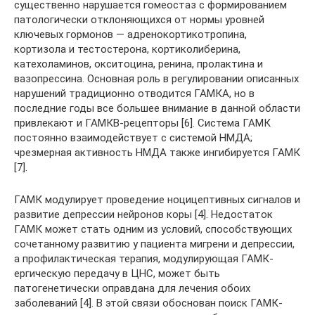
существенно нарушается гомеостаз с формированием
патологически отклоняющихся от нормы уровней
ключевых гормонов — адренокортикотропина,
кортизола и тестостерона, кортиколиберина,
катехоламинов, окситоцина, ренина, пролактина и
вазопрессина. Основная роль в регулировании описанных
нарушений традиционно отводится ГАМКА, но в
последние годы все большее внимание в данной области
привлекают и ГАМКВ-рецепторы [6]. Система ГАМК
постоянно взаимодействует с системой НМДА;
чрезмерная активность НМДА также ингибируется ГАМК
[7].
ГАМК модулирует проведение ноцицептивных сигналов и
развитие депрессии нейронов коры [4]. Недостаток
ГАМК может стать одним из условий, способствующих
сочетанному развитию у пациента мигрени и депрессии,
а профилактическая терапия, модулирующая ГАМК-
ергическую передачу в ЦНС, может быть
патогенетически оправдана для лечения обоих
заболеваний [4]. В этой связи обоснован поиск ГАМК-