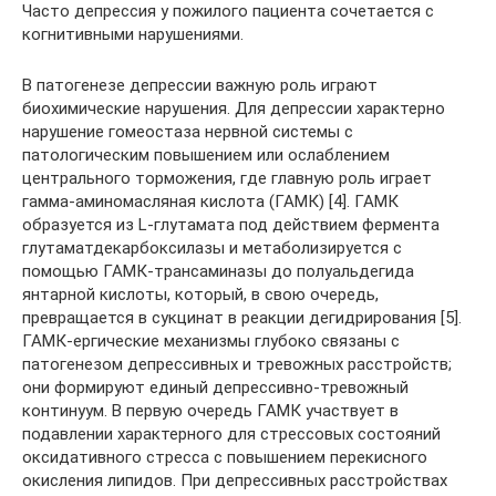
Часто депрессия у пожилого пациента сочетается с
когнитивными нарушениями.
В патогенезе депрессии важную роль играют
биохимические нарушения. Для депрессии характерно
нарушение гомеостаза нервной системы с
патологическим повышением или ослаблением
центрального торможения, где главную роль играет
гамма-аминомасляная кислота (ГАМК) [4]. ГАМК
образуется из L-глутамата под действием фермента
глутаматдекарбоксилазы и метаболизируется с
помощью ГАМК-трансаминазы до полуальдегида
янтарной кислоты, который, в свою очередь,
превращается в сукцинат в реакции дегидрирования [5].
ГАМК-ергические механизмы глубоко связаны с
патогенезом депрессивных и тревожных расстройств;
они формируют единый депрессивно-тревожный
континуум. В первую очередь ГАМК участвует в
подавлении характерного для стрессовых состояний
оксидативного стресса с повышением перекисного
окисления липидов. При депрессивных расстройствах