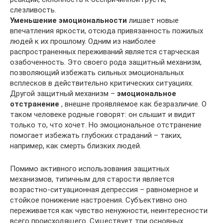
слезливость.
Уменьшение эмоциональности
лишает новые
впечатления яркости, отсюда привязанность пожилых
людей к их прошлому. Одним из наиболее
распространенных переживаний является старческая
озабоченность. Это своего рода защитный механизм,
позволяющий избежать сильных эмоциональных
всплесков в действительно критических ситуациях.
Другой защитный механизм –
эмоциональное
отстранение
, внешне проявляемое как безразличие. О
таком человеке родные говорят: он слышит и видит
только то, что хочет. Но эмоциональное отстранение
помогает избежать глубоких страданий – таких,
например, как смерть близких людей.
Помимо активного использования защитных
механизмов, типичным для старости является
возрастно-ситуационная депрессия – равномерное и
стойкое понижение настроения. Субъективно оно
переживается как чувство ненужности, неинтересности
всего происходящего. Существует три основных