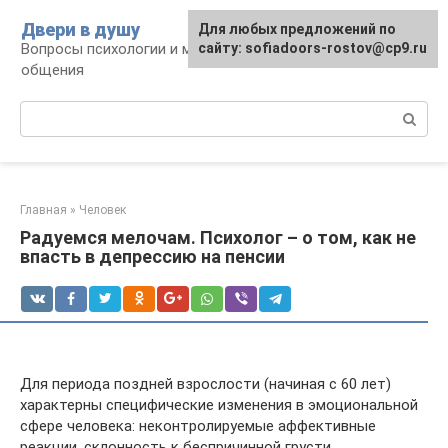
Перейти
Двери в душу
Для любых предложений по
к
Вопросы психологии и межличностного
сайту: sofiadoors-rostov@cp9.ru
контенту
общения
Поиск:
Главная
»
Человек
Радуемся мелочам. Психолог – о том, как не
впасть в депрессию на пенсии
Для периода поздней взрослости (начиная с 60 лет)
характерны специфические изменения в эмоциональной
сфере человека: неконтролируемые аффективные
реакции, склонность к беспричинной грусти,