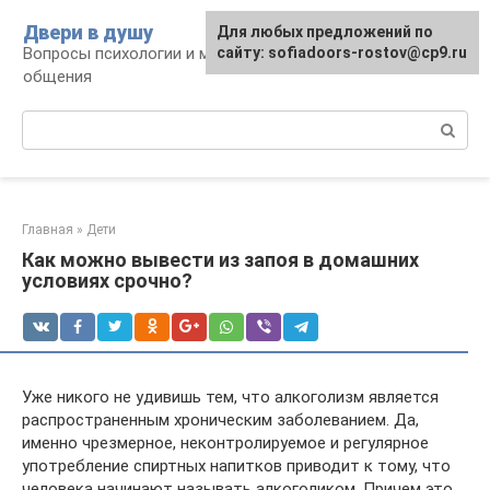
Перейти
Двери в душу
Для любых предложений по
к
Вопросы психологии и межличностного
сайту: sofiadoors-rostov@cp9.ru
контенту
общения
Поиск:
Главная
»
Дети
Как можно вывести из запоя в домашних
условиях срочно?
Уже никого не удивишь тем, что алкоголизм является
распространенным хроническим заболеванием. Да,
именно чрезмерное, неконтролируемое и регулярное
употребление спиртных напитков приводит к тому, что
человека начинают называть алкоголиком. Причем это