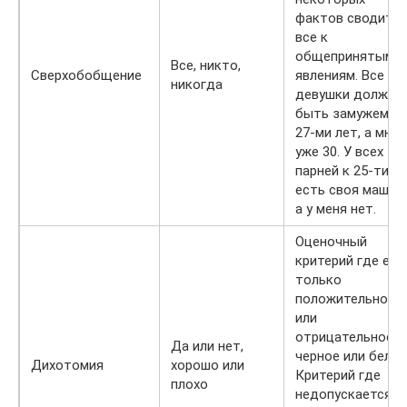
фактов сводить
все к
общепринятым
Все, никто,
Сверхобобщение
явлениям. Все
никогда
девушки должны
быть замужем д
27-ми лет, а мне
уже 30. У всех
парней к 25-ти
есть своя машин
а у меня нет.
Оценочный
критерий где ест
только
положительное
или
отрицательное,
Да или нет,
черное или белое
Дихотомия
хорошо или
Критерий где
плохо
недопускается