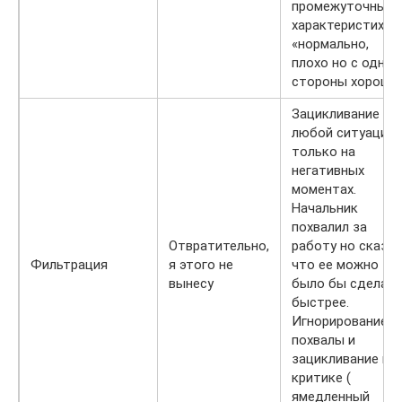
промежуточных
характеристих
«нормально,
плохо но с одной
стороны хорошо»
Зацикливание в
любой ситуации
только на
негативных
моментах.
Начальник
похвалил за
Отвратительно,
работу но сказал
Фильтрация
я этого не
что ее можно
вынесу
было бы сделат
быстрее.
Игнорирование
похвалы и
зацикливание на
критике (
ямедленный