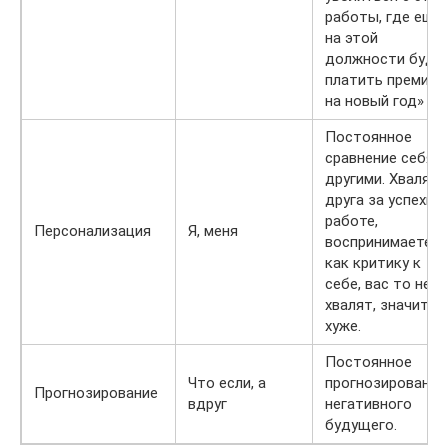
работы, где еще
на этой
должности буду
платить премии
на новый год»
Постоянное
сравнение себя с
другими. Хвалят
друга за успехи н
работе,
Персонализация
Я, меня
воспринимаете
как критику к
себе, вас то не
хвалят, значит в
хуже.
Постоянное
Что если, а
прогнозирование
Прогнозирование
вдруг
негативного
будущего.