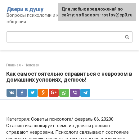
Перейти
Двери в душу
Для любых предложений по
к
Вопросы психологии и межличностного
сайту: sofiadoors-rostov@cp9.ru
контенту
общения
Поиск:
Главная
»
Человек
Как самостоятельно справиться с неврозом в
домашних условиях, делюсь!
Категория: Советы психолога/ февраль 06, 20200
Статистика шокирует: семь из десяти россиян
страдают неврозами. Психологи связывают состояние
невроза в первую очередь с тем, что у нас изменилась