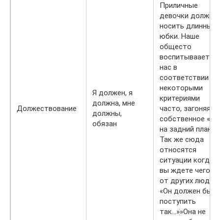
Приличные
девочки должны
носить длинные
юбки. Наше
общесто
воспитываает
нас в
соответствии с
некоторыми
Я должен, я
критериями
должна, мне
Должествование
часто, загоняя
должны,
собственное «Я»
обязан
на задний план.
Так же сюда
относятся
ситуации когда
вы ждете чего т
от других людей.
«Он должен был
поступить
так…»»Она не