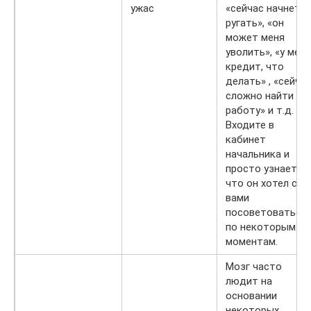
ужас
«сейчас начнет
ругать», «он
может меня
уволить», «у меня
кредит, что
делать» , «сейча
сложно найти
работу» и т.д.
Входите в
кабинет
начальника и
просто узнаете
что он хотел с
вами
посоветоваться
по некоторым
моментам.
Мозг часто
людит на
основании
некоторых