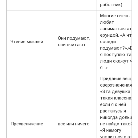
работник)
Многие очень
любят
заниматься этой
ерундой. «А что
Они подумают,
Чтение мыслей
соседи
они считают
подумают?»,»Есл
я поступлю так,
люди скажут что
я…»
Придание вещам
сверхзначения.
«Эта девушка
такая классная,
если я с ней
растанусь я
никогда дольше
Преувеличение
все или ничего
не найду такой»,
«Я немогу
уволиться с этой