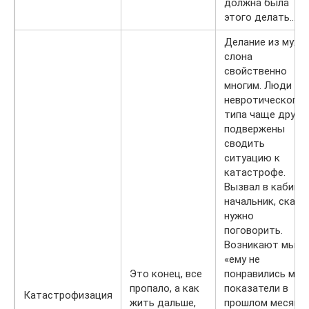
должна была
этого делать…»
Делание из мухи
слона
свойственно
многим. Люди
невротического
типа чаще други
подвержены
сводить
ситуацию к
катастрофе.
Вызвал в кабине
начальник, сказа
нужно
поговорить.
Возникают мысл
«ему не
Это конец, все
понравились мои
пропало, а как
показатели в
Катастрофизация
жить дальше,
прошлом месяце»