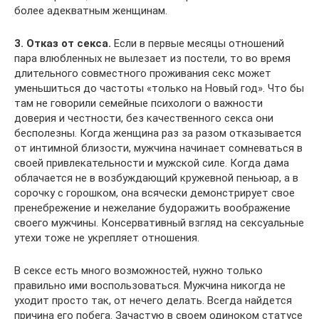
более адекватным женщинам.
3. Отказ от секса.
Если в первые месяцы отношений
пара влюбленных не вылезает из постели, то во время
длительного совместного проживания секс может
уменьшиться до частоты «только на Новый год». Что бы
там не говорили семейные психологи о важности
доверия и честности, без качественного секса они
бесполезны. Когда женщина раз за разом отказывается
от интимной близости, мужчина начинает сомневаться в
своей привлекательности и мужской силе. Когда дама
облачается не в возбуждающий кружевной пеньюар, а в
сорочку с горошком, она всячески демонстрирует свое
пренебрежение и нежелание будоражить воображение
своего мужчины. Консервативный взгляд на сексуальные
утехи тоже не укрепляет отношения.
В сексе есть много возможностей, нужно только
правильно ими воспользоваться. Мужчина никогда не
уходит просто так, от нечего делать. Всегда найдется
причина его побега. Зачастую в своем одиноком статусе