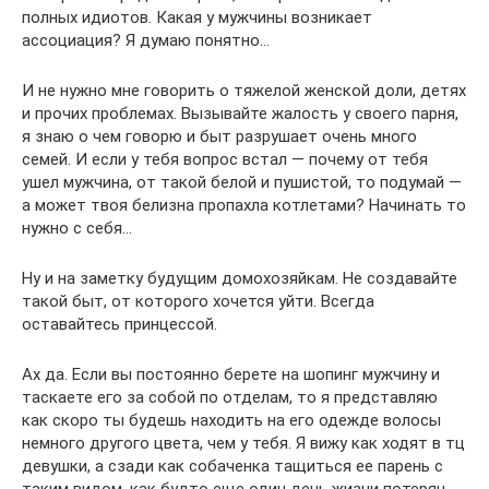
полных идиотов. Какая у мужчины возникает
ассоциация? Я думаю понятно…
И не нужно мне говорить о тяжелой женской доли, детях
и прочих проблемах. Вызывайте жалость у своего парня,
я знаю о чем говорю и быт разрушает очень много
семей. И если у тебя вопрос встал — почему от тебя
ушел мужчина, от такой белой и пушистой, то подумай —
а может твоя белизна пропахла котлетами? Начинать то
нужно с себя…
Ну и на заметку будущим домохозяйкам. Не создавайте
такой быт, от которого хочется уйти. Всегда
оставайтесь принцессой.
Ах да. Если вы постоянно берете на шопинг мужчину и
таскаете его за собой по отделам, то я представляю
как скоро ты будешь находить на его одежде волосы
немного другого цвета, чем у тебя. Я вижу как ходят в тц
девушки, а сзади как собаченка тащиться ее парень с
таким видом, как будто еще один день жизни потерян.