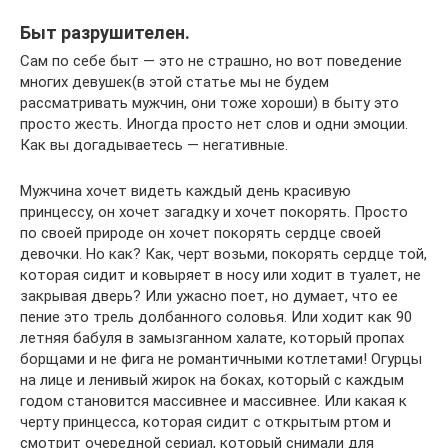
Быт разрушителен.
Сам по себе быт — это не страшно, но вот поведение
многих девушек(в этой статье мы не будем
рассматривать мужчин, они тоже хороши) в быту это
просто жесть. Иногда просто нет слов и одни эмоции.
Как вы догадываетесь — негативные.
Мужчина хочет видеть каждый день красивую
принцессу, он хочет загадку и хочет покорять. Просто
по своей природе он хочет покорять сердце своей
девочки. Но как? Как, черт возьми, покорять сердце той,
которая сидит и ковыряет в носу или ходит в туалет, не
закрывая дверь? Или ужасно поет, но думает, что ее
пение это трель долбанного соловья. Или ходит как 90
летняя бабуля в замызганном халате, который пропах
борщами и не фига не романтичными котлетами! Огурцы
на лице и ленивый жирок на боках, который с каждым
годом становится массивнее и массивнее. Или какая к
черту принцесса, которая сидит с открытым ртом и
смотрит очередной сериал, который снимали для