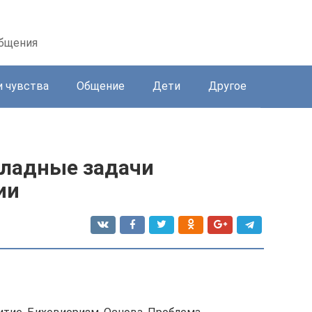
общения
и чувства
Общение
Дети
Другое
кладные задачи
ии