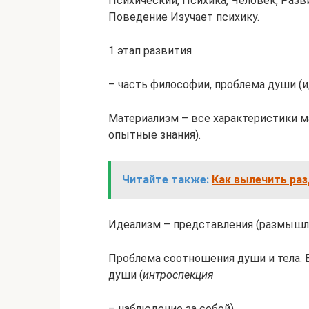
Психический, Психика, Человек, Разв
Поведение Изучает психику.
1 этап развития
– часть философии, проблема души (и
Материализм – все характеристики м
опытные знания).
Читайте также:
Как вылечить раз
Идеализм – представления (размышле
Проблема соотношения души и тела. 
души (
интроспекция
– наблюдение за собой).