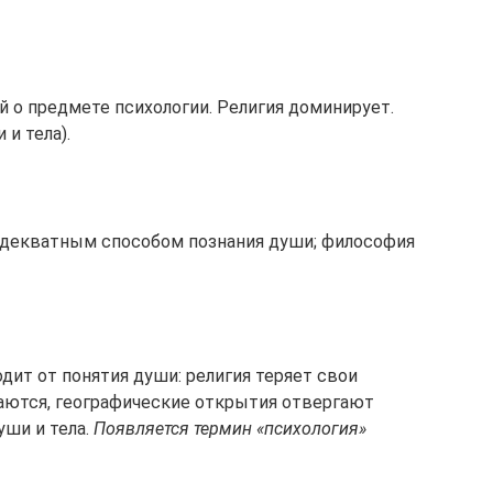
ий о предмете психологии. Религия доминирует.
и тела).
 адекватным способом познания души; философия
дит от понятия души: религия теряет свои
аются, географические открытия отвергают
ши и тела.
Появляется термин «психология»