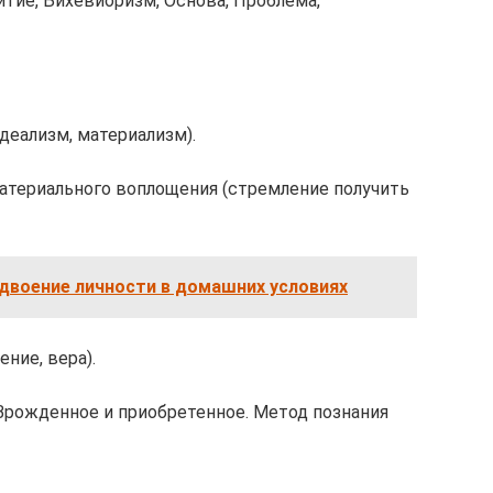
итие, Бихевиоризм, Основа, Проблема,
деализм, материализм).
атериального воплощения (стремление получить
двоение личности в домашних условиях
ние, вера).
Врожденное и приобретенное. Метод познания