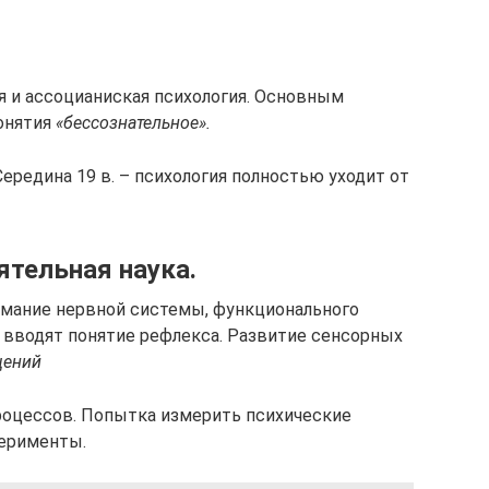
я и ассоцианиская психология. Основным
онятия
«бессознательное».
ередина 19 в. – психология полностью уходит от
ятельная наука.
имание нервной системы, функционального
и вводят понятие рефлекса. Развитие сенсорных
щений
процессов. Попытка измерить психические
ерименты.