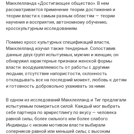
Макклелланда «Достигающее общество». В нем
рассматривается применение теории достижения и
теории власти к самым разным областям — теории
научения и восприятия, автономному обучению,
кросскультурным исследованиям.
Помимо кросс культурных спецификаций власти,
Макклелланд изучал также тендерные. Сопоставив
данные двух групп испытуемых, мужчин и женщин, он
обнаружил характерные признаки женской формы
власти: воодушевляемость от работы с другими
людьми, отсутствие напористости, склонность
откладывать все на последний момент, любовь к детям
и готовность добровольно ухаживать за ними.
В одном из исследований Макклелланд и Тиг предлагали
испытуемым помериться силой. Каждый мог выбрать
себе партнера по армрестлингу по вкусу — человека
равной силы, более сильного или более слабого.
Индивиды с низким мотивом власти выбирали
соперников равной или меньшей силы; с высоким