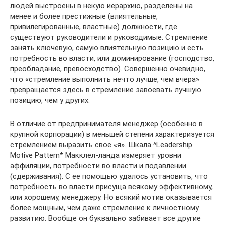
людей выстроены в некую иерархию, разделены на
менее и более престижные (влиятельные,
привилегированные, властные) должности, где
существуют руководители и руководимые. Стремление
занять ключевую, самую влиятельную позицию и есть
потребность во власти, или доминирование (господство,
преобладание, превосходство). Совершенно очевидно,
что «стремление выполнить нечто лучше, чем вчера»
превращается здесь в стремление завоевать лучшую
позицию, чем у других.
В отличие от предпринимателя менеджер (особенно в
крупной корпорации) в меньшей степени характеризуется
стремлением выразить свое «я». Шкала ^Leadership
Motive Pattern* Макклел-ланда измеряет уровни
аффиляции, потребности во власти и подавлении
(сдерживания). С ее помощью удалось установить, что
потребность во власти присуща всякому эффективному,
или хорошему, менеджеру. Но всякий мотив оказывается
более мощным, чем даже стремление к личностному
развитию. Вообще он буквально забивает все другие