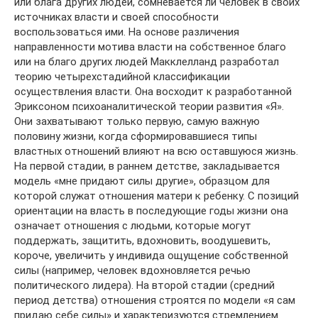
или блага других людей, сомневается ли человек в своих
источниках власти и своей способности
воспользоваться ими. На основе различения
направленности мотива власти на собственное благо
или на благо других людей Макклелланд разработал
теорию четырехстадийной классификации
осуществления власти. Она восходит к разработанной
Эриксоном психоаналитической теории развития «Я».
Они захватывают только первую, самую важную
половину жизни, когда сформировавшиеся типы
властных отношений влияют на всю оставшуюся жизнь.
На первой стадии, в раннем детстве, закладывается
модель «мне придают силы другие», образцом для
которой служат отношения матери к ребенку. С позиций
ориентации на власть в последующие годы жизни она
означает отношения с людьми, которые могут
поддержать, защитить, вдохновить, воодушевить,
короче, увеличить у индивида ощущение собственной
силы (например, человек вдохновляется речью
политического лидера). На второй стадии (средний
период детства) отношения строятся по модели «я сам
придаю себе силы» и характеризуются стремлением