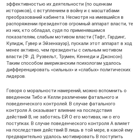
эффективностью их деятельности (по оценкам
историков), с вступлением в войну и с масштабами
преобразований кабинета. Несмотря на имевшийся в
распоряжении президентов огромный аппарат власти, те
из них, кто обладал, судя по применявшимся
показателям, слабым мотивом власти (Тафт, Гардинг,
Кулидж, Гувер и Эйзенхауэр), пускали этот аппарат в ход
менее активно, чем президенты с сильным мотивом
власти (Ф. Д. Рузвельт, Трумен, Кеннеди и Джонсон).
Таким способом американским психологам удалось
дифференцировать «сильных» и «слабых» политических
лидеров.
Говоря о моральности намерений, можно вспомнить о
введенном Тибо и Келли различении фатального и
поведенческого контролей. В случае фатального
контроля А оказывает влияние на последствия
действий В, не заботясь ЕЙ О его мотивах, ни о его
поступках. В случае поведенческого контроля А влияет
на последствия действий В лишь в той мере, в какой ему
предварительно удалось мотивировать В поступить