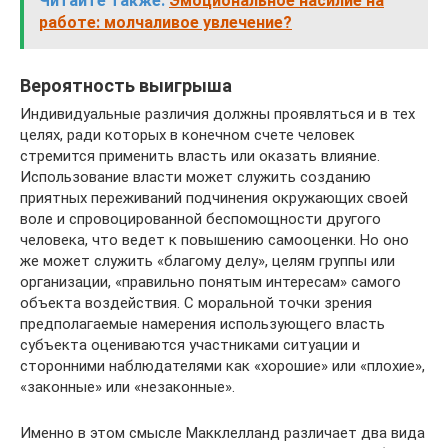
Читайте также:
Эмоциональное насилие на
работе: молчаливое увлечение?
Вероятность выигрыша
Индивидуальные различия должны проявляться и в тех
целях, ради которых в конечном счете человек
стремится применить власть или оказать влияние.
Использование власти может служить созданию
приятных переживаний подчинения окружающих своей
воле и спровоцированной беспомощности другого
человека, что ведет к повышению самооценки. Но оно
же может служить «благому делу», целям группы или
организации, «правильно понятым интересам» самого
объекта воздействия. С моральной точки зрения
предполагаемые намерения использующего власть
субъекта оцениваются участниками ситуации и
сторонними наблюдателями как «хорошие» или «плохие»,
«законные» или «незаконные».
Именно в этом смысле Макклелланд различает два вида