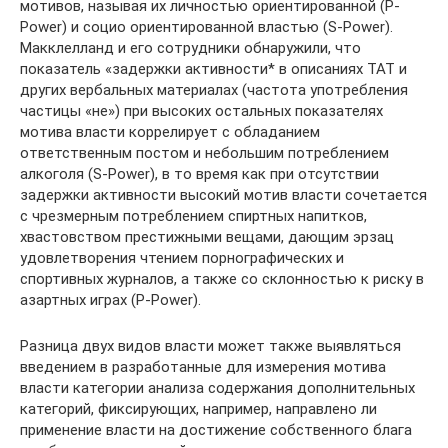
мотивов, называя их личностью ориентированной (P-
Power) и социо ориентированной властью (S-Power).
Макклелланд и его сотрудники обнаружили, что
показатель «задержки активности* в описаниях ТАТ и
других вербальных материалах (частота употребления
частицы «не») при высоких остальных показателях
мотива власти коррелирует с обладанием
ответственным постом и небольшим потреблением
алкоголя (S-Power), в то время как при отсутствии
задержки активности высокий мотив власти сочетается
с чрезмерным потреблением спиртных напитков,
хвастовством престижными вещами, дающим эрзац
удовлетворения чтением порнографических и
спортивных журналов, а также со склонностью к риску в
азартных играх (P-Power).
Разница двух видов власти может также выявляться
введением в разработанные для измерения мотива
власти категории анализа содержания дополнительных
категорий, фиксирующих, например, направлено ли
применение власти на достижение собственного блага