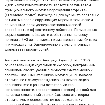
первоначальной недостаточности власти. Для Ж, Пиаже
и Дж. Уайта компетентность является результатом
функционального «мотива порождения эффекта»
(effectance motive), побуждающего субъекта постоянно
вступать в спор с окружающим миром, в том числе и
социальным, ради усовершенствования своей
способности к эффективному действию. Примитивные
формы социальной власти свойственны человеку
начиная с 2—3 лет: он может командовать ими, бить их
или угрожать им. Одновременно с этим он начинает
улавливать природу ролей.
Австрийский психолог Альфред Адлер (1870—1937),
основатель индивидуальной психологии, центральным
принципом своего учения о личности считал «волю к
власти». Главным источником мотивации он полагал
стремление к самоутверждению как компенсацию
возникающего в раннем детстве чувства
неполноценности, определяющего специфический для
человека «жизненный стиль». Согласно его теории
стремлением к совершенству, превосходству и
социальной власти субъект пытается компенсировать