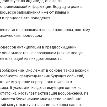
действует на индивида, она из-за
оспринимаемой информации. Ведущую роль в
процесса запоминания имеют планы и
 в процессе его поведения.
чески во все познавательные процессы, поэтому
сихическим процессом.
процессов антиципации в предвосхищении
 основывается на осознанном (или не всегда
 вытекающей из них деятельности.
оображение. Оно лежит в основе такой важной
пособности предугадывания будущих событий,
жение внутренне неразрывно связано с
ида. В условиях, когда стимуляция одним из
таточна, наступает активация воображения. Из
авляется бесконечное множество новейших
аний могут выступать активные зоны нашего