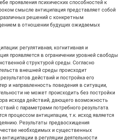
ебе проявления психических способностей к
роком смысле антиципация представляет собой
 различных решений с конкретным
дением в отношении будущих ожидаемых
ации: регулятивная, когнитивная и
ция проявляется в ограничении уровней свободы
нственной структурой среды. Согласно
тельств внешней среды происходит
результатов действий и постройка его
тер и направленность поведения в ситуации,
ятельности не может происходить без постройки
тора исхода действий, дающего возможность
ствий с параметрами потребного результата.
ся процессом антиципации, т.к. исход является
деянию. Результаты предвосхищения
ачестве необходимых и существенных
а антиципации в регуляции деятельности