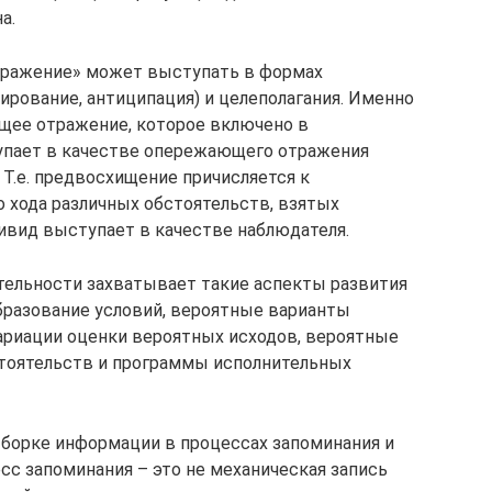
а.
тражение» может выступать в формах
ирование, антиципация) и целеполагания. Именно
щее отражение, которое включено в
тупает в качестве опережающего отражения
 Т.е. предвосхищение причисляется к
хода различных обстоятельств, взятых
ндивид выступает в качестве наблюдателя.
тельности захватывает такие аспекты развития
бразование условий, вероятные варианты
ариации оценки вероятных исходов, вероятные
тоятельств и программы исполнительных
борке информации в процессах запоминания и
есс запоминания – это не механическая запись