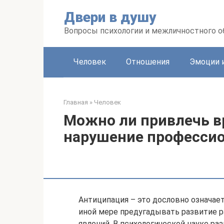
Перейти
Двери в душу
к
контенту
Вопросы психологии и межличностного 
Человек
Отношения
Эмоции 
Главная
»
Человек
Можно ли привлечь вр
нарушение профессио
Антиципация – это дословно означает
иной мере предугадывать развитие р
явлений. В психологической науке ра