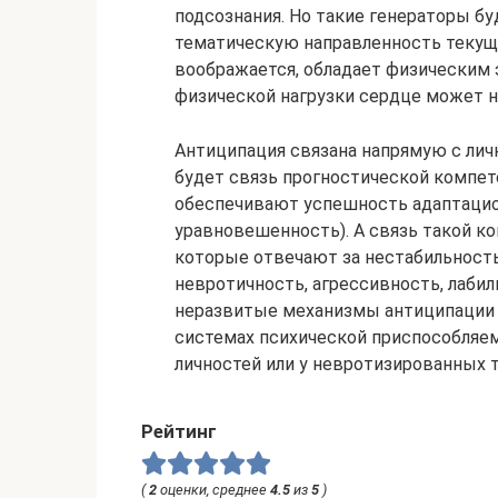
подсознания. Но такие генераторы бу
тематическую направленность текущ
воображается, обладает физическим
физической нагрузки сердце может н
Антиципация связана напрямую с ли
будет связь прогностической компе
обеспечивают успешность адаптацио
уравновешенность). А связь такой к
которые отвечают за нестабильност
невротичность, агрессивность, лабил
неразвитые механизмы антиципации 
системах психической приспособляем
личностей или у невротизированных 
Рейтинг
(
2
оценки, среднее
4.5
из
5
)