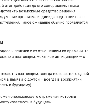
й итог действия до его совершения, также
едставить возможные средство решения
я; умение организма индивида подготовиться к
аступления. Такое ожидание обычно проявляется
ии
оцессы психики с их отношением ко времени, то
вязано с настоящим, механизм антиципации — с
отекают в настоящем, всегда включается с одной
я в памяти, с другой – всегда в восприятии
ость к будущему).
номен опережающего отражения, который
кту «заглянуть в будущее».