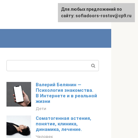
Для любых предложений по
сайту: sofiadoors-rostov@cp9.ru
Поиск:
Валерий Белянин —
Психология знакомства.
В Интернете и в реальной
жизни
Дети
Соматогенная астения,
понятие, клиника,
динамика, лечение.
Человек