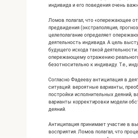
индивида и его поведения очень важн
Ломов полагал, что «опережающее о
предвидения (экстраполяция, прогноз
целеполагание определяет опережаю
деятельность индивида. А цель выс
будущего исхода такой деятельности.
опережающему отражению реального 
безотносительно к индивиду. Т.е., и
Согласно Фадееву антиципация в дея
ситуаций: вероятные варианты, прео
постройки исполнительных деяний, в
варианты корректировки модели обс
деяний.
Антиципация принимает участие в вы
восприятия. Ломов полагал, что проц