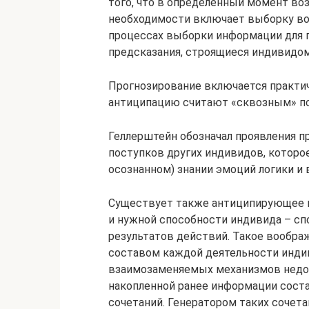
того, что в определенный момент воз
необходимости включает выборку в
процессах выборки информации для 
предсказания, строящиеся индивидом
Прогнозирование включается практи
антиципацию считают «сквозным» п
Геллерштейн обозначал проявления 
поступков других индивидов, которое
осознанном) знании эмоций логики и
Существует также антиципирующее в
и нужной способности индивида – с
результатов действий. Такое вообра
составом каждой деятельности индив
взаимозаменяемых механизмов недос
накопленной ранее информации сост
сочетаний. Генератором таких сочет