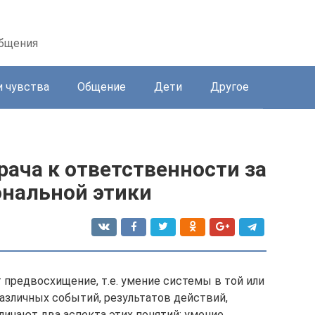
общения
и чувства
Общение
Дети
Другое
ача к ответственности за
нальной этики
 предвосхищение, т.е. умение системы в той или
азличных событий, результатов действий,
зличают два аспекта этих понятий: умение