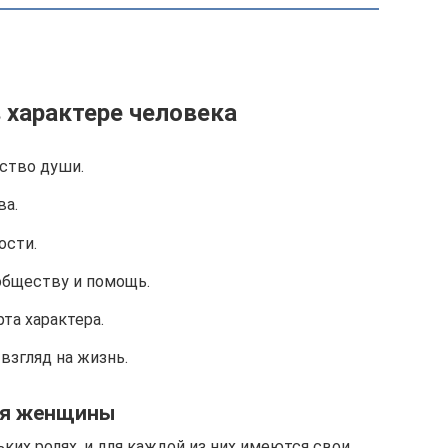
 характере человека
ство души.
ва.
ости.
обществу и помощь.
та характера.
взгляд на жизнь.
ля женщины
их ролях, и для каждой из них имеются свои