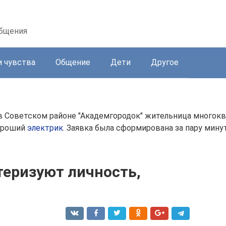
общения
и чувства
Общение
Дети
Другое
в Советском районе "Академгородок" жительница многокв
хороший
электрик
. Заявка была сформирована за пару мин
теризуют личность,