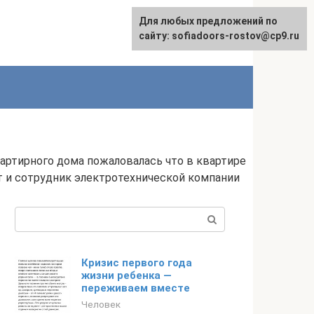
Для любых предложений по
сайту: sofiadoors-rostov@cp9.ru
артирного дома пожаловалась что в квартире
ут и сотрудник электротехнической компании
Поиск:
Кризис первого года
жизни ребенка —
переживаем вместе
Человек