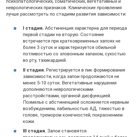
психопатологических, соматических, вегетативных и
неврологических признаков. Клинические проявления
лучше рассмотреть по стадиям развития зависимости:
I стадия.
Абстиненция характерна для периода
первой стадии на вторую. Состояние
встречается при кратковременных запоях не
более 3 суток и характеризуется обильной
потливостью со зловонным запахом, сухостью
во рту, тахикардией.
II стадия.
Регистрируется в пик формирования
зависимости, когда запои продолжаются не
менее 5-10 суток. Вегетативные нарушения
дополняются неврологическими
расстройствами, органной дисфункцией.
Похмелье с абстиненцией осложняется нервным
возбуждением, лабильностью АД, тяжестью в
голове, тремором конечностей, покраснением
кожи.
III стадия.
Запои становятся