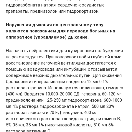
гидрокарбоната натрия, сердечно-сосудистые
препараты, преднизолон или гидрокортизон.
Нарушения дыхания по центральному типу
являются показанием для перевода больных на
аппаратное (управляемое) дыхание.
Назначать нейролептики для купирования возбуждения
не рекомендуется. При поверхностной и глубокой коме
восстановление легочной вентиляции достигается с
помощью воздуховода или интубации, отсасывается
содержимое верхних дыхательных путей. Для снижения
бронхореи и гиперсаливации вводится 12 мл 0,1%
раствора атропина. Используются полиглюкин, гемодез
(400 мл). Вводится 10.000-20.000 ЕД. гепарина, 60-120 мг
преднизолона или 125-250 мг гидрокортизона, 600-1000
мл 4% раствора гидрокарбоната натрия, 500 мл 20%
раствора глюкозы и 20 ЕД. инсулина, 400 мл
изотонического раствора хлорида натрия, витамина В,
5% 35 мл, 35 мл 1% никотиновой кислоты, 510 мл 5%
раствора витамина С.