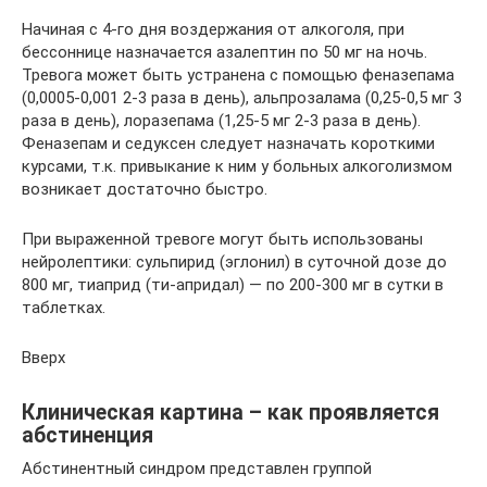
Начиная с 4-го дня воздержания от алкоголя, при
бессоннице назначается азалептин по 50 мг на ночь.
Тревога может быть устранена с помощью феназепама
(0,0005-0,001 2-3 раза в день), альпрозалама (0,25-0,5 мг 3
раза в день), лоразепама (1,25-5 мг 2-3 раза в день).
Феназепам и седуксен следует назначать короткими
курсами, т.к. привыкание к ним у больных алкоголизмом
возникает достаточно быстро.
При выраженной тревоге могут быть использованы
нейролептики: сульпирид (эглонил) в суточной дозе до
800 мг, тиаприд (ти-апридал) — по 200-300 мг в сутки в
таблетках.
Вверх
Клиническая картина – как проявляется
абстиненция
Абстинентный синдром представлен группой