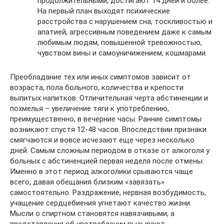
продолжительными, достигают 14 дней и более.
На первый план выходят психические
расстройства с нарушением сна, тоскливостью и
апатией, агрессивным поведением даже к самым
любимым людям, повышенной тревожностью,
чувством вины и самоуничижением, кошмарами.
Преобладание тех или иных симптомов зависит от
возраста, пола больного, количества и крепости
выпитых напитков. Отличительная черта абстиненции и
похмелья – увеличение тяги к употреблению,
преимущественно, в вечерние часы. Ранние симптомы
возникают спустя 12-48 часов. Впоследствии признаки
смягчаются и вовсе исчезают еще через несколько
дней. Самым сложным периодом в отказе от алкоголя у
больных с абстиненцией первая неделя после отмены.
Именно в этот период алкоголики срываются чаще
всего, давая обещания близким «завязать»
самостоятельно. Раздражение, нервная возбудимость,
учащение сердцебиения угнетают качество жизни.
Мысли о спиртном становятся навязчивыми, а