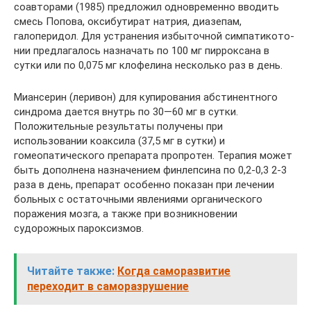
соавторами (1985) предложил одновременно вводить
смесь Попова, оксибутират натрия, диазепам,
галоперидол. Для устранения избыточной симпатикото-
нии предлагалось назначать по 100 мг пирроксана в
сутки или по 0,075 мг клофелина несколько раз в день.
Миансерин (леривон) для купирования абстинентного
синдрома дается внутрь по 30—60 мг в сутки.
Положительные результаты получены при
использовании коаксила (37,5 мг в сутки) и
гомеопатического препарата пропротен. Терапия может
быть дополнена назначением финлепсина по 0,2-0,3 2-3
раза в день, препарат особенно показан при лечении
больных с остаточными явлениями органического
поражения мозга, а также при возникновении
судорожных пароксизмов.
Читайте также:
Когда саморазвитие
переходит в саморазрушение