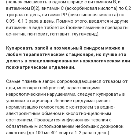
(нельзя смешивать в одном шприце с витамином В, и
витамином В)2), витамин С (аскорбиновая кислота) по 0,2
три раза в день, витамин РР (никотиновая кислота) по
0,05—6,1 3 раза в день. Помимо этого, вводятся и другие
витамины в виде таблеток (поливитаминные препараты:
ас-нитин, пентовит, гептавит, глутамевид).
Купировать запой и похмельный синдром можно в
любом терапевтическом стационаре, но лучше это
делать в специализированном наркологическом или
психиатрическом отделении.
Самые тяжелые запои, сопровождающиеся отказом от
еды, многократной рвотой, нарастающими
неврологическими нарушениями, следует купировать в
условиях стационара. Лечение предусматривает
нормализацию гомеостаза с контролем за водно-
электролитным обменом и кислотно-щелочным
состоянием. Проводится инфузионная терапия с
обязательным использованием небольших дозировок
алкоголя (до 100 мл 40° спирта 1-2 раза в день).