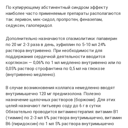
По купирующему абстинентный синдром эффекту
наиболее часто применяемые препараты располагаются
так: леривон, мек-сидол, пропротен, феназепам,
седуксен, галоперидол.
Дополнительно назначаются спазмолитики: папаверин
по 20 мг 2-3 раза в день, эуфиллин по 5-10 мл 24%
раствора внутривенно. При необходимости для
поддержания сердечной деятельности вводится
корглюкон — 0,06% по 1 мл медленно внутривенно или по
0,05% раствор строфантина по 0,5 мл на глюкозе
(внутривенно медленно).
В случае возникновения коллапса немедленно вводят
внутримышечно 120 мг преднизолона. Полезно
назначение щелочных растворов (боржоми). Для этих
целей назначают питьевую соду до 6 г в сутки.
Обязательно проводится витаминотерапия: витамин В1
(тиамин) по 2-3 мл 6% раствора внутримышечно, витамин
В6 (пиридоксин) по 1 мл 5% раствора внутримышечно