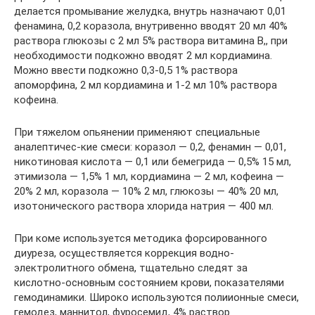
делается промывание желудка, внутрь назначают 0,01
фенамина, 0,2 коразола, внутривенно вводят 20 мл 40%
раствора глюкозы с 2 мл 5% раствора витамина В,, при
необходимости подкожно вводят 2 мл кордиамина.
Можно ввести подкожно 0,3-0,5 1% раствора
апоморфина, 2 мл кордиамина и 1-2 мл 10% раствора
кофеина.
При тяжелом опьянении применяют специальные
аналептичес-кие смеси: коразол — 0,2, фенамин — 0,01,
никотиновая кислота — 0,1 или бемегрида — 0,5% 15 мл,
этимизола — 1,5% 1 мл, кордиамина — 2 мл, кофеина —
20% 2 мл, коразола — 10% 2 мл, глюкозы — 40% 20 мл,
изотонического раствора хлорида натрия — 400 мл.
При коме используется методика форсированного
диуреза, осуществляется коррекция водно-
электролитного обмена, тщательно следят за
кислотно-основным состоянием крови, показателями
гемодинамики. Широко используются полиионные смеси,
гемодез, маннитол, фуросемид, 4% раствор