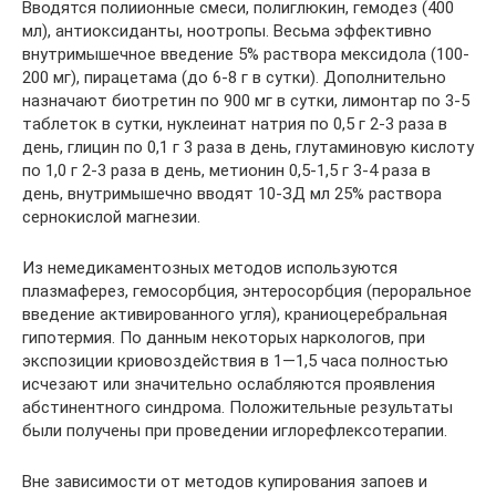
Вводятся полиионные смеси, полиглюкин, гемодез (400
мл), антиоксиданты, ноотропы. Весьма эффективно
внутримышечное введение 5% раствора мексидола (100-
200 мг), пирацетама (до 6-8 г в сутки). Дополнительно
назначают биотретин по 900 мг в сутки, лимонтар по 3-5
таблеток в сутки, нуклеинат натрия по 0,5 г 2-3 раза в
день, глицин по 0,1 г 3 раза в день, глутаминовую кислоту
по 1,0 г 2-3 раза в день, метионин 0,5-1,5 г 3-4 раза в
день, внутримышечно вводят 10-ЗД мл 25% раствора
сернокислой магнезии.
Из немедикаментозных методов используются
плазмаферез, гемосорбция, энтеросорбция (пероральное
введение активированного угля), краниоцеребральная
гипотермия. По данным некоторых наркологов, при
экспозиции криовоздействия в 1—1,5 часа полностью
исчезают или значительно ослабляются проявления
абстинентного синдрома. Положительные результаты
были получены при проведении иглорефлексотерапии.
Вне зависимости от методов купирования запоев и