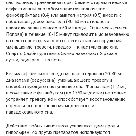
снотворные, транквилизаторы. Самым старым и весьма
эффективным способом является назначение
фенобарбитала (0,4) или амитал-натрия (0,5) вместе с
небольшой дозой алкоголя (40-50 мл этилового
алкоголя, разведенного в 60 мл воды). Эта смесь (смесь
Попова) в течение 10-15 минут приводит к исчезновению
на некоторое время сомато-вегетативных нарушений,
уменьшению тревоги, нередко — к наступлению сна.
Спирт с барбитуратами обычно назначают 2 раза в
сутки, один раз — на ночь.
Весьма эффективно введение парентерально 20-40 мг
диазепама (седуксена), уменьшающего тревогу и
способствующего наступлению сна. Феназепам (1-2 мг)
в сочетании с фе-нибутом (до 1750 мг/сутки) не только
устраняет тревогу, но и способствует восстановлению
нормального соотношения медленного и
парадоксального сна.
Действие любых гипнотиков усиливают димедрол и
пипольфен. Из других препаратов используются