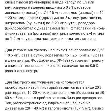
клометиазол (геминеврин) в виде капсул по 0,3 или
внутривенно медленно вводимого 0,8% раствора,
зопиклон (имован) по 7,5-15 мг, золпидем (ивадал) по 10
—20 мг, мидазолам (дормикум) по 5 мг внутримышечно,
нитразепам (эуноктин) по 5-20 мг внутрь, реладорм
(циклобарбитал с диазепамом) по 1—2 таблетки на ночь,
флунитразепам (рогипнол) внутримышечно по 2-4 мг или
по 1-2 мг внутрь для поддержания длительного сна.
Для устранения тревоги назначают апьпрозалам по 0,25
—0,5 мг 3 раза в сутки, лоразепам по 1,25—5 мг 2—3 раза
в день внутрь. Фосфабензид (Ф-189) устраняет тревогу
и снижает влечение к алкоголю, назначается по 0,5 3
раза в день внутрь.
Для быстрого наступления сна используется
оксибутират натрия, который вводится в/в в виде 20%
раствора по 10-20 мл или дается в виде 5% сиропа по 50-
60 мл. Чаще всего прибегают к комбинации препаратов.
Так, распространено одновременное назначение
диазепама (20— 40 мг) и галоперидола (10-15 мг). Сема с