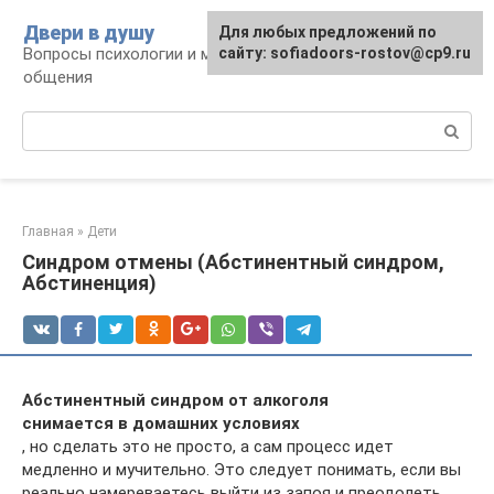
Перейти
Двери в душу
Для любых предложений по
к
Вопросы психологии и межличностного
сайту: sofiadoors-rostov@cp9.ru
контенту
общения
Поиск:
Главная
»
Дети
Синдром отмены (Абстинентный синдром,
Абстиненция)
Абстинентный синдром от алкоголя
снимается в домашних условиях
, но сделать это не просто, а сам процесс идет
медленно и мучительно. Это следует понимать, если вы
реально намереваетесь выйти из запоя и преодолеть