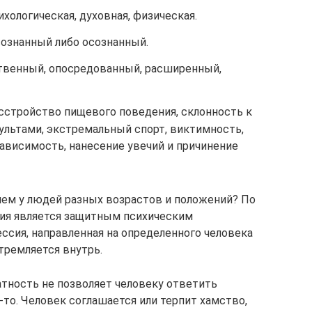
ихологическая, духовная, физическая.
сознанный либо осознанный.
твенный, опосредованный, расширенный,
асстройство пищевого поведения, склонность к
культами, экстремальный спорт, виктимность,
зависимость, нанесение увечий и причинение
 чем у людей разных возрастов и положений? По
сия является защитным психическим
ссия, направленная на определенного человека
стремляется внутрь.
атность не позволяет человеку ответить
-то. Человек соглашается или терпит хамство,