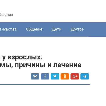
общения
и чувства
Общение
Дети
Другое
 у взрослых.
омы, причины и лечение