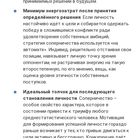
принимаемых решений в будущем.
Минимум энергозатрат после принятия
определённого решения
. Если личность
настойчиво идёт к цели и собирается одержать
победу в сложившемся конфликте ради
удовлетворения собственных амбиций,
стратегия соперничества используется «на
автомате». Индивид, решительно отстаивая свои
позиции, навязывает личную точку зрения
оппонентам, не растрачивая энергию на такую
второстепенную, по его мнению, вещь, как
оценка уровня этичности собственных
поступков.
Идеальный толчок для последующего
становления личности
. Соперничество –
особое свойство характера, которое в
состоянии привести к триумфу любого
среднестатистического человека. Мотивация
для формирования успешной личности гораздо
раньше возникает у тех, кто привык двигаться к
цели активно и бесстрашно. Конкуренция даёт