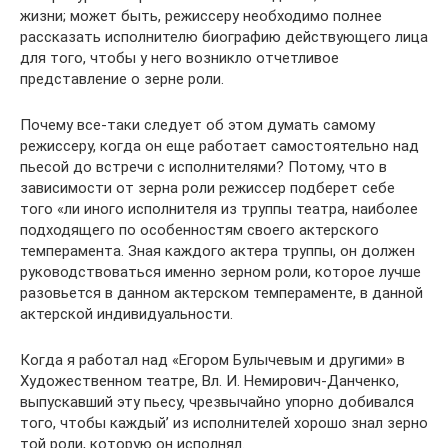
жизни; может быть, режиссеру необходимо полнее
рассказать исполнителю биографию действующего лица
для того, чтобы у него возникло отчетливое
представление о зерне роли.
Почему все-таки следует об этом думать самому
режиссе­ру, когда он еще работает самостоятельно над
пьесой до встречи с исполнителями? Потому, что в
зависимости от зер­на роли режиссер подберет себе
того «ли иного исполните­ля из труппы театра, наиболее
подходящего по особенностям своего актерского
темперамента. Зная каждого актера труп­пы, он должен
руководствоваться именно зерном роли, кото­рое лучше
разовьется в данном актерском темпераменте, в данной
актерской индивидуальности.
Когда я работал над «Егором Булычевым и другими» в
Художественном театре, Вл. И. Немирович-Данченко,
выпу­скавший эту пьесу, чрезвычайно упорно добивался
того, что­бы каждый’ из исполнителей хорошо знал зерно
той роли, ко­торую он исполнял.