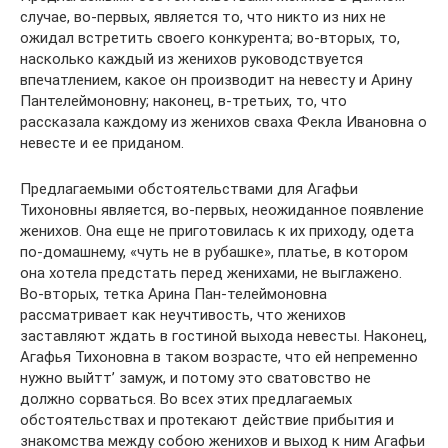
слу­чае, во-первых, является то, что никто из них не
ожидал встретить своего конкурента; во-вторых, то,
насколько каж­дый из женихов руководствуется
впечатлением, какое он производит на невесту и Арину
Пантелеймоновну; наконец, в-третьих, то, что
рассказала каждому из женихов сваха Фекла Ивановна о
невесте и ее приданом.
Предлагаемыми обстоятельствами для Агафьи
Тихоновны является, во-первых, неожиданное появление
женихов. Она еще не приготовилась к их приходу, одета
по-домашнему, «чуть не в рубашке», платье, в котором
она хотела предстать перед женихами, не выглажено.
Во-вторых, тетка Арина Пан-телеймоновна
рассматривает как неучтивость, что женихов
заставляют ждать в гостиной выхода невесты. Наконец,
Агафья Тихоновна в таком возрасте, что ей непременно
нужно выйтт’ замуж, и потому это сватовство не
должно сорваться. Во всех этих предлагаемых
обстоятельствах и протекают дей­ствие прибытия и
знакомства между собою женихов и выход к ним Агафьи