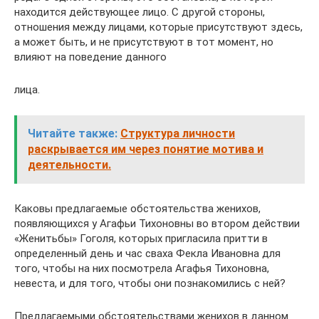
находится действующее лицо. С другой стороны,
отношения между ли­цами, которые присутствуют здесь,
а может быть, и не при­сутствуют в тот момент, но
влияют на поведение данного
лица.
Читайте также:
Структура личности
раскрывается им через понятие мотива и
деятельности.
Каковы предлагаемые обстоятельства женихов,
появляю­щихся у Агафьи Тихоновны во втором действии
«Женитьбы» Гоголя, которых пригласила притти в
определенный день и час сваха Фекла Ивановна для
того, чтобы на них посмотре­ла Агафья Тихоновна,
невеста, и для того, чтобы они позна­комились с ней?
Предлагаемыми обстоятельствами женихов в данном