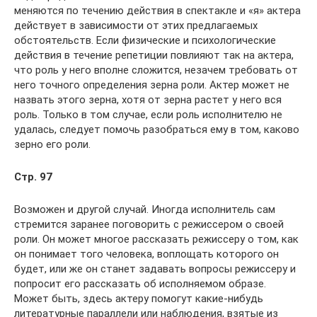
меняются по течению действия в спектакле и «я» актера
действует в зави­симости от этих предлагаемых
обстоятельств. Если физи­ческие и психологические
действия в течение репетиции повлияют так на актера,
что роль у него вполне сложится, незачем требовать от
него точного определения зерна роли. Актер может не
назвать этого зерна, хотя от зерна растет у него вся
роль. Только в том случае, если роль исполнителю не
удалась, следует помочь разобраться ему в том, каково
зерно его роли.
Стр. 97
Возможен и другой случай. Иногда исполнитель сам
стре­мится заранее поговорить с режиссером о своей
роли. Он мо­жет многое рассказать режиссеру о том, как
он понимает того человека, воплощать которого он
будет, или же он ста­нет задавать вопросы режиссеру и
попросит его рассказать об исполняемом образе.
Может быть, здесь актеру помогут какие-нибудь
литературные параллели или наблюдения, взя­тые из