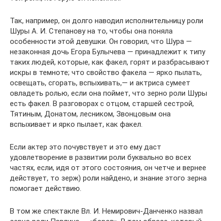
Так, например, он долго наводил исполнительницу роли
Шуры А. И. Степанову на то, чтобы она поняла
особенности этой девушки. Он говорил, что Шура —
незаконная дочь Егора Булычева — принадлежит к типу
таких людей, кото­рые, как факел, горят и разбрасывают
искры в темноте; что свойство факела — ярко пылать,
освещать, сгорать, вспыхи­вать,— и актриса сумеет
овладеть ролью, если она поймет, что зерно роли Шуры
есть факел. В разговорах с отцом, старшей сестрой,
Тятиным, Донатом, лесником, Звонцовым она
вспыхивает и ярко пылает, как факел.
Если актер это почувствует и это ему даст
удовлетворе­ние в развитии роли буквально во всех
частях, если, идя от этого состояния, он четче и вернее
действует, то зерж) роли найдено, и знание этого зерна
помогает действию.
В том же спектакле Вл. И. Немирович-Данченко назвал