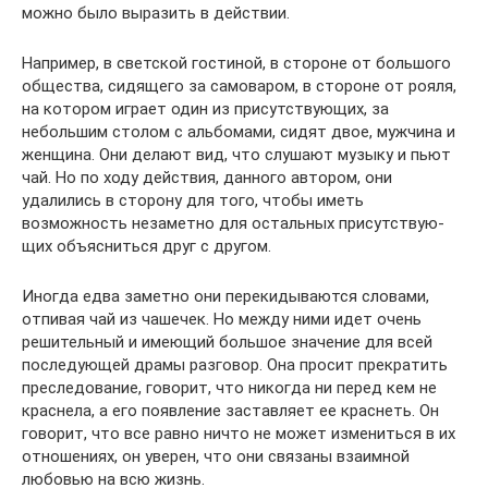
можно было выразить в действии.
Например, в светской гостиной, в стороне от большого
об­щества, сидящего за самоваром, в стороне от рояля,
на кото­ром играет один из присутствующих, за
небольшим столом с альбомами, сидят двое, мужчина и
женщина. Они делают вид, что слушают музыку и пьют
чай. Но по ходу действия, данного автором, они
удалились в сторону для того, чтобы иметь
возможность незаметно для остальных присутствую­
щих объясниться друг с другом.
Иногда едва заметно они перекидываются словами,
отпивая чай из чашечек. Но между ними идет очень
решитель­ный и имеющий большое значение для всей
последующей драмы разговор. Она просит прекратить
преследование, гово­рит, что никогда ни перед кем не
краснела, а его появление заставляет ее краснеть. Он
говорит, что все равно ничто не может измениться в их
отношениях, он уверен, что они свя­заны взаимной
любовью на всю жизнь.