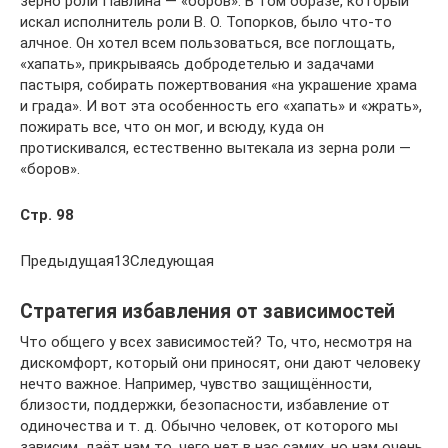
зерно роли Павлина — «боров». В том образе, который
искал исполнитель роли В. О. Топорков, было что-то
алчное. Он хо­тел всем пользоваться, все поглощать,
«хапать», прикрываясь добродетелью и задачами
пастыря, собирать пожертвования «на украшение храма
и града». И вот эта особенность его «хапать» и «жрать»,
пожирать все, что он мог, и всюду, куда он
протискивался, естественно вытекала из зерна роли —
«боров».
Стр. 98
Предыдущая13Следующая
Стратегия избавления от зависимостей
Что общего у всех зависимостей? То, что, несмотря на
дискомфорт, который они приносят, они дают человеку
нечто важное. Например, чувство защищённости,
близости, поддержки, безопасности, избавление от
одиночества и т. д. Обычно человек, от которого мы
зависим, даёт нам то, чего нет в нас самих, но нам очень