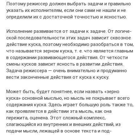
Поэто­му режиссер должен выбрать задачи и правильно
указать их исполнителям, если они сами не нашли и не
определили их с достаточной точностью и ясностью.
Исполнение развивается от задачи к задаче. От логиче­
ской последовательности этих задач зависит сквозное
дей­ствие куска, поэтому необходимо разобраться в том,
что назы­вается зерном куска, т. е. что является главным
в содержании развивающегося действия. От четкости
смены кусков зави­сит ясность в развитии действия.
Задача режиссера — очень внимательно и продуманно
вести законченные действия от куска к куску.
Может быть, будет понятнее, если назвать «зерно
куска» основной мыслью, но мысль не покрывает всего
содержания куска. Здесь играет большую роль также то,
как проявляет­ся в действии эта мысль, как она
пережита, оценена. Этот сложный комплекс,
слагающийся из внутренних и внешних действий, из
подачи мысли, лежащей в основе текста и под-