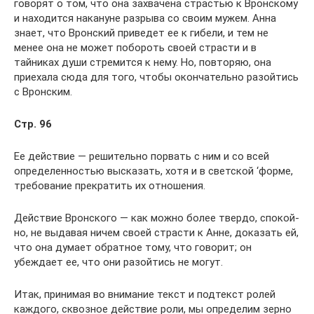
говорят о том, что она захва­чена страстью к Вронскому
и находится накануне разрыва со своим мужем. Анна
знает, что Вронский приведет ее к гибе­ли, и тем не
менее она не может побороть своей страсти и в
тайниках души стремится к нему. Но, повторяю, она
приеха­ла сюда для того, чтобы окончательно разойтись
с Вронским.
Стр. 96
Ее действие — решительно порвать с ним и со всей
определен­ностью высказать, хотя и в светской ‘форме,
требование пре­кратить их отношения.
Действие Вронского — как можно более твердо, спокой­
но, не выдавая ничем своей страсти к Анне, доказать ей,
что она думает обратное тому, что говорит; он
убеждает ее, что они разойтись не могут.
Итак, принимая во внимание текст и подтекст ролей
каждого, сквозное действие роли, мы определим зерно