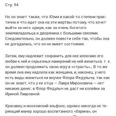
Стр. 94
Но он знает также, что Юлия в какой-то степени прак­
тична и что идет она на эти жертвы потому, что хочет
вый­ти за него здмуж, как за очень богатого
землевладельца и дворянина с большими связями.
Следовательно, он должен повести себя так, чтобы она
не догадалась, что он не имеет состояния.
Затем, ему надлежит сохранить для нее иллюзию его
люб­ви к ней и серьезных намерений на ней жениться, т. е.
он должен продолжать свою игру в «страсть».,. В то же
время она ему надоела как женщина, и, наконец, у него
есть виды жениться на внучке Флора Федулыча, так как
он не знает, что у ее отца — Лавра Мироновича — нет
никаких денег, а Флор Федулыч не даст ни копейки за
Ириной Лавровной.
Красавец и московский альфонс, однако никогда не те­
ряющий манер хорошо воспитанного «барина», он