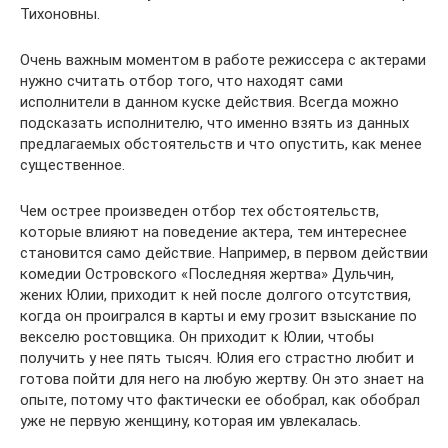
Тихоновны.
Очень важным моментом в работе режиссера с актерами
нужно считать отбор того, что находят сами
исполнители в данном куске действия. Всегда можно
подсказать исполни­телю, что именно взять из данных
предлагаемых обстоя­тельств и что опустить, как менее
существенное.
Чем острее произведен отбор тех обстоятельств,
которые влияют на поведение актера, тем интереснее
становится само действие. Например, в первом действии
комедии Остров­ского «Последняя жертва» Дульчин,
жених Юлии, приходит к ней после долгого отсутствия,
когда он проигрался в карты и ему грозит взыскание по
векселю ростовщика. Он приходит к Юлии, чтобы
получить у нее пять тысяч. Юлия его страстно любит и
готова пойти для него на любую жертву. Он это зна­ет на
опыте, потому что фактически ее обобрал, как обобрал
уже не первую женщину, которая им увлекалась.