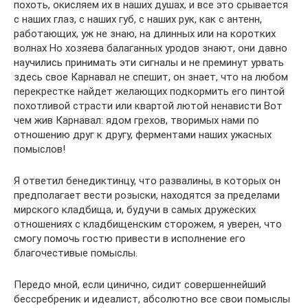
похоть, окисляем их в наших душах, и все это срывается
с наших глаз, с наших губ, с наших рук, как с антенн,
работающих, уж не знаю, на длинных или на коротких
волнах Но хозяева балаганных уродов знают, они давно
научились принимать эти сигналы и не преминут урвать
здесь свое Карнавал не спешит, он знает, что на любом
перекрестке найдет желающих подкормить его пинтой
похотливой страсти или квартой лютой ненависти Вот
чем жив Карнавал: ядом грехов, творимых нами по
отношению друг к другу, ферментами наших ужасных
помыслов!
Я ответил бенедиктинцу, что развалины, в которых он
предполагает вести розыски, находятся за пределами
мирского кладбища, и, будучи в самых дружеских
отношениях с кладбищенским сторожем, я уверен, что
смогу помочь гостю привести в исполнение его
благочестивые помыслы.
Передо мной, если цинично, сидит совершеннейший
бессребреник и идеалист, абсолютно все свои помыслы