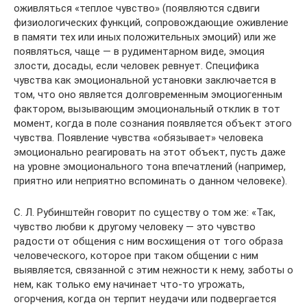
оживляться «теплое чувство» (появляются сдвиги
физиологических функций, сопровождающие оживление
в памяти тех или иных положительных эмоций) или же
появляться, чаще — в рудиментарном виде, эмоция
злости, досады, если человек ревнует. Специфика
чувства как эмоциональной установки заключается в
том, что оно является долговременным эмоциогенным
фактором, вызывающим эмоциональный отклик в тот
момент, когда в поле сознания появляется объект этого
чувства. Появление чувства «обязывает» человека
эмоционально реагировать на этот объект, пусть даже
на уровне эмоционального тона впечатлений (например,
приятно или неприятно вспоминать о данном человеке).
С. Л. Рубинштейн говорит по существу о том же: «Так,
чувство любви к другому человеку — это чувство
радости от общения с ним восхищения от того образа
человеческого, которое при таком общении с ним
выявляется, связанной с этим нежности к нему, заботы о
нем, как только ему начинает что-то угрожать,
огорчения, когда он терпит неудачи или подвергается