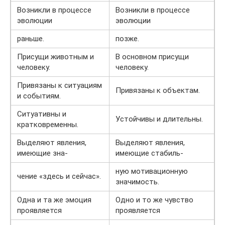
Возникли в процессе
Возникли в процессе
эволюции
эволюции
раньше.
позже.
Присущи животным и
В основном присущи
человеку.
человеку.
Привязаны к ситуациям
Привязаны к объектам.
и событиям.
Ситуативны и
Устойчивы и длительны.
кратковременны.
Выделяют явления,
Выделяют явления,
имеющие зна-
имеющие стабиль-
ную мотивационную
чение «здесь и сейчас».
значимость.
Одна и та же эмоция
Одно и то же чувство
проявляется
проявляется