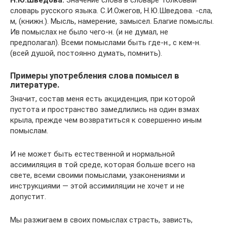
Н.Ю.Шведова.
Значение слова в словаре Толковый
словарь русского языка. С.И.Ожегов, Н.Ю.Шведова. -сла,
м, (книжн.). Мысль, намерение, замысел. Благие помыслы.
Ив помыслах не было чего-н. (и не думал, не
предполагал). Всеми помыслами быть где-н., с кем-н.
(всей душой, постоянно думать, помнить).
Примеры употребления слова помысел в
литературе.
Значит, состав меня есть акциденция, при которой
пустота и пространство замедлились на один взмах
крыла, прежде чем возвратиться к совершенно иным
помыслам.
И не может быть естественной и нормальной
ассимиляция в той среде, которая больше всего на
свете, всеми своими помыслами, узаконениями и
инструкциями — этой ассимиляции не хочет и не
допустит.
Мы разжигаем в своих помыслах страсть, зависть,