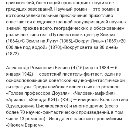
приключений, блестящий пропагандист науки и ее
грядущих завоеваний. Научный роман — это роман, в
котором увлекательные приключения прихотливо
сплетаются с художественной популяризацией научных
знаний, прежде всего, географических, и обоснованием
различных гипотез. «Путешествие к центру Земли»
(1864),«С Земли на Луну» (1865),«Вокруг Луны» (1869),«20
000 льё под водой» (1870),«Вокруг света за 80 дней»
(1872).
Александр Романович Беляев (4 (16) марта 1884 — 6
января 1942) — советский писатель-фантаст, один из
основоположников советской научно-фантастической
литературы. Среди наиболее известных его романов:
«Голова профессора Доуэля» , «Человек-амфибия» ,
«Ариэль» , «Звезда КЭЦ» (КЭЦ — инициалы Константина
Эдуардовича Циолковского) и многие другие (всего
более 70 научно-фантастических произведений, в том
числе 13 романов) . Иногда его называют российским
«Жюлем Верном».