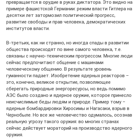
превращается в орудие в руках диктатора. Это видно на
примере фашистской Германии: режим власти Гитлера на
десятки лет затормозил политический прогресс,
развитие свободы и прав человека, демократических
институтов власти.
В-третьих, как ни странно, но иногда спады в развитии
общества происходят по вине самого человека, т.е.
связаны с научно-техническим прогрессом. Многие люди
сейчас предпочитают общение с машинами
человеческому общению. В результате уровень
гуманности падает. Изобретение ядерных реакторов –
это, конечно, великое открытие, позволяющее
сберегать природные энергоресурсы, но ведь помимо
АЭС было создано и ядерное оружие, которое принесло
неисчислимые беды людям и природе. Пример тому –
ядерные бомбардировки Хиросимы и Нагасаки, взрыв в
Чернобыле. Но все же человечество одумалось, осознав
реальную угрозу такого оружия: во многих странах
сейчас действует мораторий на производство ядерного
оружия.