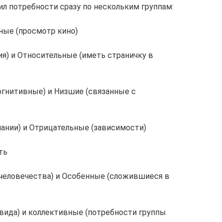
л потребности сразу по нескольким группам:
чные (просмотр кино)
я) и Относительные (иметь страничку в
огнитивные) и Низшие (связанные с
нании) и Отрицательные (зависимости)
ть
й человечества) и Особенные (сложившиеся в
вида) и коллективные (потребности группы