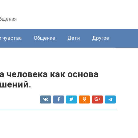
общения
и чувства
Общение
Дети
Другое
а человека как основа
шений.