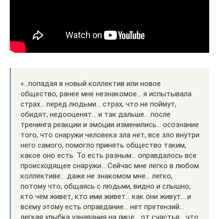
«…попадая в новый коллектив или новое
общество, ранее мне незнакомое… я испытывала
страх… перед людьми… страх, что не поймут,
обидят, недооценят… и так дальше… после
тренинга реакции и эмоции изменились… осознание
того, что снаружи человека зла нет, все зло внутри
него самого, помогло принять общество таким,
какое оно есть. То есть разным… оправдалось все
происходящее снаружи… Сейчас мне легко в любом
коллективе… даже не знакомом мне… легко,
потому что, общаясь с людьми, видно и слышно,
кто чем живет, кто ими живет… как они живут… и
всему этому есть оправдание… нет претензий…
легкая улыбка узнавания на лице… от счастья… что