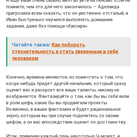
А ещё Иван очень сильно мечтал уйти на пенсию. Если не
помните, чем это для него закончилось — Аделаида
пригрозила всем сказать, что он умственно отсталый, и
Иван быстренько научился выполнять домашние
задания, даже без помощи «буксира».
Читайте также:
Как побороть
стеснительность и стать уверенным в себе
человеком
Конечно, времена меняются, но помечтать о том, что
когда-нибудь придёт другой начальник, который сразу
оценит вас и раскроет все ваши таланты, никому не
возбраняется. Фантазируйте о том, как бы вы себя вели
в роли шефа, какие бы вы продвигали проекты.
Возможно, в ваших фантазиях и будет рациональное
зерно, которым вы при случае поделитесь со своим
шефом, а он вас впоследствии оценит по достоинству.
Итак, применяя каждый день некоторые (а может, и