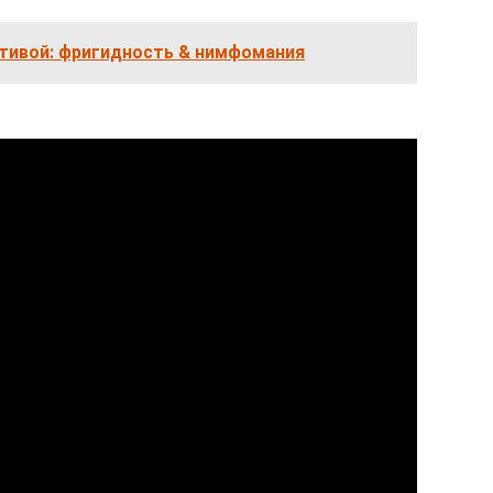
тивой: фригидность & нимфомания