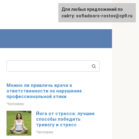
Для любых предложений по
сайту: sofiadoors-rostov@cp9.ru
Поиск:
Можно ли привлечь врача к
ответственности за нарушение
профессиональной этики
Человек
Йога от стресса: лучшие
способы победить
тревогу и стресс
Человек