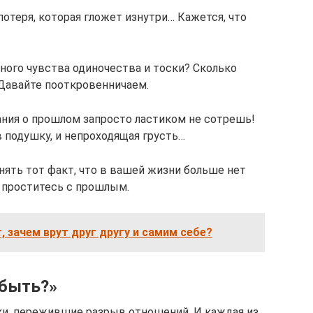
отеря, которая гложет изнутри… Кажется, что
ного чувства одиночества и тоски? Сколько
Давайте пооткровенничаем.
ания о прошлом запросто ластиком не сотрешь!
в подушку, и непроходящая грусть…
ять тот факт, что в вашей жизни больше нет
е проститесь с прошлым.
, зачем врут друг другу и самим себе?
абыть?»
и, пережившие разрыв отношений. И каждая из