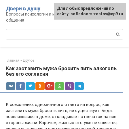
Перейти
Двери в душу
Для любых предложений по
к
Вопросы психологии и межличностного
сайту: sofiadoors-rostov@cp9.ru
контенту
общения
Поиск:
Главная
»
Другое
Как заставить мужа бросить пить алкоголь
без его согласия
К сожалению, однозначного ответа на вопрос, как
заставить мужа бросить пить, не существует. Беда,
поселившаяся в доме, откладывает отпечаток на все
стороны жизни. Впрочем, жизнью это уже не является,
скорее выживание в состоянии постоянной тревоги и