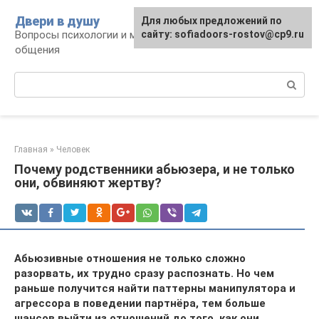
Перейти
Двери в душу
Для любых предложений по
к
Вопросы психологии и межличностного
сайту: sofiadoors-rostov@cp9.ru
контенту
общения
Поиск:
Главная
»
Человек
Почему родственники абьюзера, и не только
они, обвиняют жертву?
Абьюзивные отношения не только сложно
разорвать, их трудно сразу распознать. Но чем
раньше получится найти паттерны манипулятора и
агрессора в поведении партнёра, тем больше
шансов выйти из отношений до того, как они