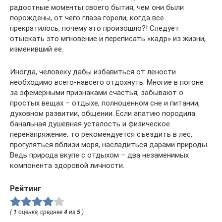
радостные моменты своего бытия, чем они были
порождены, от чего глаза горели, когда все
прекратилось, почему это произошло?! Следует
отыскать это мгновение и переписать «кадр» из жизни,
изменивший ее.
Иногда, человеку дабы избавиться от лености
необходимо всего-навсего отдохнуть. Многие в погоне
за эфемерными признаками счастья, забывают о
простых вещах – отдыхе, полноценном сне и питании,
духовном развитии, общении. Если апатию породила
банальная душевная усталость и физическое
перенапряжение, то рекомендуется съездить в лес,
прогуляться вблизи моря, насладиться дарами природы.
Ведь природа вкупе с отдыхом – два незаменимых
компонента здоровой личности.
Рейтинг
(
1
оценка, среднее
4
из
5
)