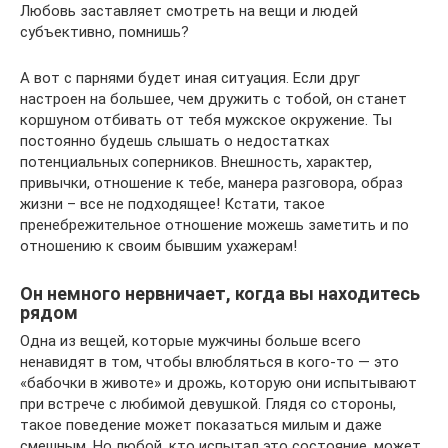
Любовь заставляет смотреть на вещи и людей
субъективно, помнишь?
А вот с парнями будет иная ситуация. Если друг
настроен на большее, чем дружить с тобой, он станет
коршуном отбивать от тебя мужское окружение. Ты
постоянно будешь слышать о недостатках
потенциальных соперников. Внешность, характер,
привычки, отношение к тебе, манера разговора, образ
жизни – все не подходящее! Кстати, такое
пренебрежительное отношение можешь заметить и по
отношению к своим бывшим ухажерам!
Он немного нервничает, когда вы находитесь
рядом
Одна из вещей, которые мужчины больше всего
ненавидят в том, чтобы влюбляться в кого-то — это
«бабочки в животе» и дрожь, которую они испытывают
при встрече с любимой девушкой. Глядя со стороны,
такое поведение может показаться милым и даже
смешным. Но любой, кто испытал это состояние, может