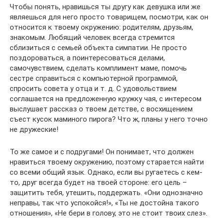
Чтобы понять, нравишься ты другу как девушка или же
являешься для него просто товарищем, посмотри, как он
относится к твоему окружению: родителям, друзьям,
знакомым. Любящий человек всегда стремится
сблизиться с семьей объекта симпатии. Не просто
поздороваться, а поинтересоваться делами,
самочувствием, сделать комплимент маме, помочь
сестре справиться с компьютерной программой,
спросить совета у отца и т. д. С удовольствием
соглашается на предложенную кружку чая, с интересом
выслушает рассказ о твоем детстве, с восхищением
съест кусок маминого пирога? Что ж, планы у него точно
не дружеские!
То же самое и с подругами! Он понимает, что должен
нравиться твоему окружению, поэтому старается найти
со всеми общий язык. Однако, если вы ругаетесь с кем-
то, друг всегда будет на твоей стороне: его цель –
защитить тебя, утешить, поддержать. «Они однозначно
неправы, так что успокойся!», «Ты не достойна такого
отношения», «Не бери в голову, это не стоит твоих слез».